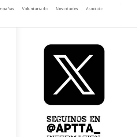
mpañas
Voluntariado
Novedades
Asociate